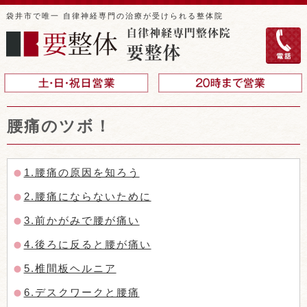
袋井市で唯一 自律神経専門の治療が受けられる整体院
腰痛のツボ！
1.腰痛の原因を知ろう
2.腰痛にならないために
3.前かがみで腰が痛い
4.後ろに反ると腰が痛い
5.椎間板ヘルニア
6.デスクワークと腰痛