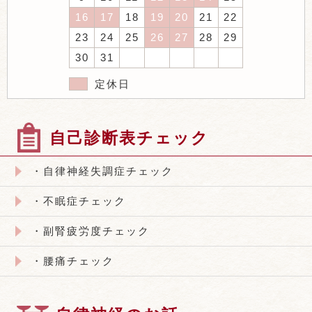
16
17
18
19
20
21
22
23
24
25
26
27
28
29
30
31
定休日
自己診断表チェック
・自律神経失調症チェック
・不眠症チェック
・副腎疲労度チェック
・腰痛チェック