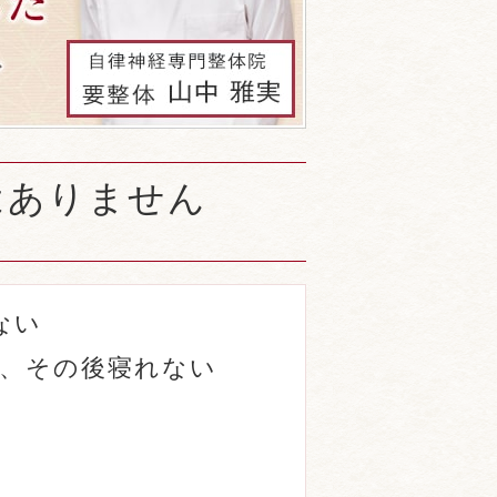
はありません
ない
い、その後寝れない