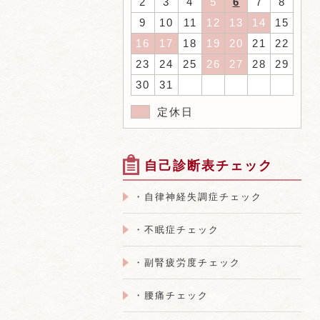
2
3
4
5
6
7
8
9
10
11
12
13
14
15
16
17
18
19
20
21
22
23
24
25
26
27
28
29
30
31
定休日
自己診断表チェック
・自律神経失調症チェック
・不眠症チェック
・副腎疲労度チェック
・腰痛チェック