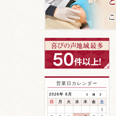
営業日カレンダー
2026年 8月
日
月
火
水
木
金
土
1